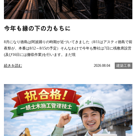
今年も縁の下の力もちに
8月になり徳島は阿波踊りの時期が近づいてきました（8/11はアスティ徳島で前
夜祭が、本番は8/12～8/15の予定）そんなわけで今年も弊社は7日に桟敷席設営
(及び16日には撤収作業)を行います。まだ現
続きを読む
2026.08.04
建築工事