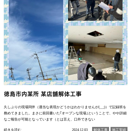
徳島市内某所 某店舗解体工事
久しぶりの現場同伴（適当な表現かどうかはわかりませんが(__;)）で記録班を
務めてきました。まさに前回書いた｢オープンな現場｣ということで、やや詳細
なご報告が可能となっています（とは言え、口外できない
続きを読む
2024.12.03
解体工事
施工実績