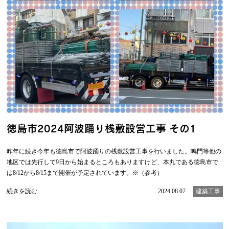
徳島市2024阿波踊り桟敷設営工事 その1
昨年に続き今年も徳島市で阿波踊りの桟敷設営工事を行いました。鳴門等他の
地区では先行して9日から始まるところもありますけど、本丸である徳島市で
は8/12から8/15まで開催が予定されています。※（参考）
続きを読む
2024.08.07
建築工事