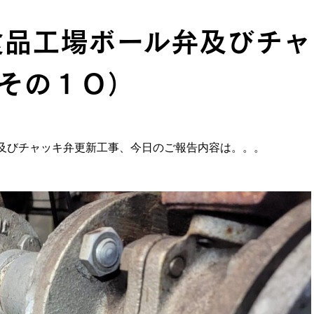
食品工場ボール弁及びチャ
その１０）
及びチャッキ弁更新工事、今日のご報告内容は。。。
。