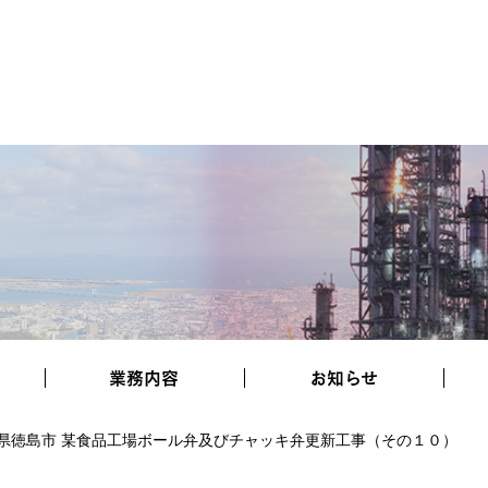
業務内容
お知らせ
県徳島市 某食品工場ボール弁及びチャッキ弁更新工事（その１０）
協力会社様へ
施工実績
採用情報
お知らせ