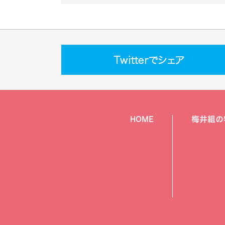
HOME
梅井組の