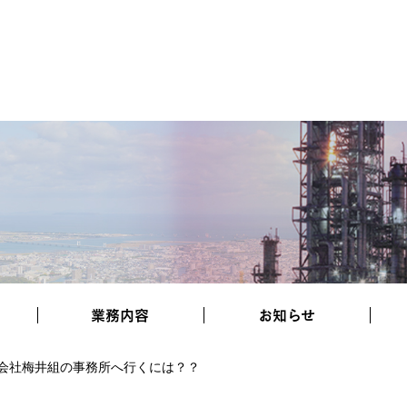
業務内容
お知らせ
会社梅井組の事務所へ行くには？？
協力会社様へ
施工実績
採用情報
お知らせ