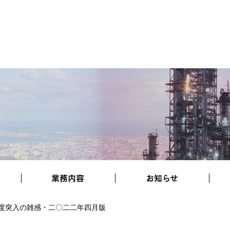
業務内容
お知らせ
度突入の雑感・二〇二二年四月版
協力会社様へ
施工実績
採用情報
お知らせ