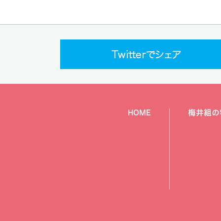
HOME
梅井組の