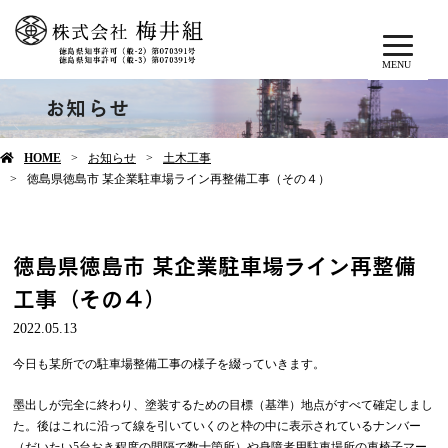
MENU
お知らせ
HOME
お知らせ
土木工事
徳島県徳島市 某企業駐車場ライン再整備工事（その４）
徳島県徳島市 某企業駐車場ライン再整備
工事（その４）
2022.05.13
今日も某所での駐車場整備工事の様子を綴っていきます。
墨出しが完全に終わり、塗装するための目標（基準）地点がすべて確定しまし
た。後はこれに沿って線を引いていくのと枠の中に表示されているナンバー
（だいたい5台おき程度の間隔で数十箇所）や身障者用駐車場所の車椅子マー