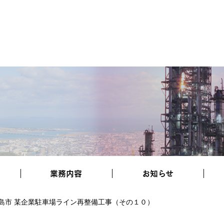
業務内容
お知らせ
島市 某企業駐車場ライン再整備工事（その１０）
協力会社様へ
施工実績
採用情報
お知らせ