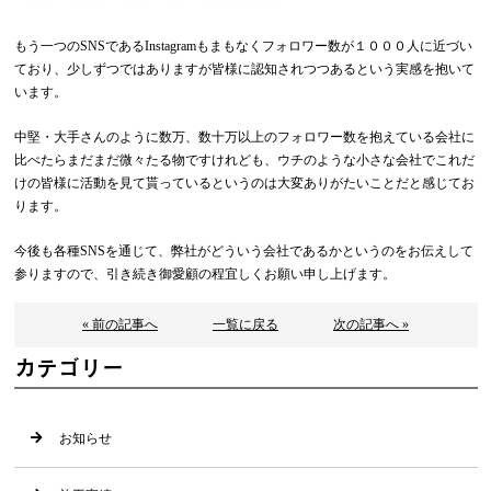
もう一つのSNSであるInstagramもまもなくフォロワー数が１０００人に近づい
ており、少しずつではありますが皆様に認知されつつあるという実感を抱いて
います。
中堅・大手さんのように数万、数十万以上のフォロワー数を抱えている会社に
比べたらまだまだ微々たる物ですけれども、ウチのような小さな会社でこれだ
けの皆様に活動を見て貰っているというのは大変ありがたいことだと感じてお
ります。
今後も各種SNSを通じて、弊社がどういう会社であるかというのをお伝えして
参りますので、引き続き御愛顧の程宜しくお願い申し上げます。
« 前の記事へ
一覧に戻る
次の記事へ »
カテゴリー
お知らせ