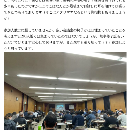
と、同時に特に午後などは昼食の後で講義の声も心地よく睡魔を誘うおそれも
多々あったわけですが(__;)そこはなんとか最後までお話しに耳を傾けて頑張っ
てきたつもりであります（そこはアタリマエだろという御指摘もありましょう
が）
参加人数は把握していませんが、広い会議室の椅子がほぼ埋まっていたことを
考えますと200人近くは集まっていたのではないでしょうか。無事修了証もい
ただけてひとまず安心しておりますが、また来年も張り切って（？）参加しよ
うと思っています。