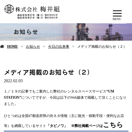
MENU
お知らせ
HOME
お知らせ
今日の出来事
メディア掲載のお知らせ（２）
メディア掲載のお知らせ（２）
2022.02.03
１／１９の記事でもご案内した弊社のレンタルスペースサービス
“UM
STATION”
についてですが、今回は以下のWeb媒体で掲載して頂くことになり
ました。
ひとつめは全国47都道府県の街ネタ情報（主に観光・移動手段・便利なお店
こちら
等）を網羅しているサイト
「タビノワ」
※弊社掲載ページは