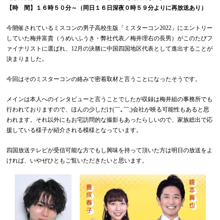
【時 間】１６時５０分～（同日１６日深夜０時５９分よりに再放送あり）
今開催されているミスコンの男子高校生版「ミスターコン2022」にエントリー
していた梅井富貴（うめいふうき・弊社代表／梅井理右の長男）がこのたびフ
ァイナリストに選ばれ、12月の決勝に中国四国地区代表として進出することが
決まりました。
今回はそのミスターコンの絡みで密着取材と言うことになったそうです。
メインは本人へのインタビューと言うことでしたが収録は梅井組の事務所でも
行われておりますので、ほんの少しだけ(￣｡￣;)会社が映る可能性もあると思
われます。それ以外にもお宅訪問的な撮影もあったらしいので、家族総出で応
援している様子が紹介される模様となっています。
四国放送テレビが受信可能な方でもし興味を持って頂いた方は明日の放送をよ
ければ、いやぜひともご覧いただきたいと思います。